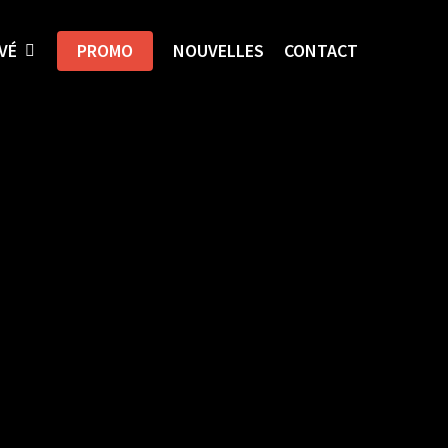
VÉ
PROMO
NOUVELLES
CONTACT